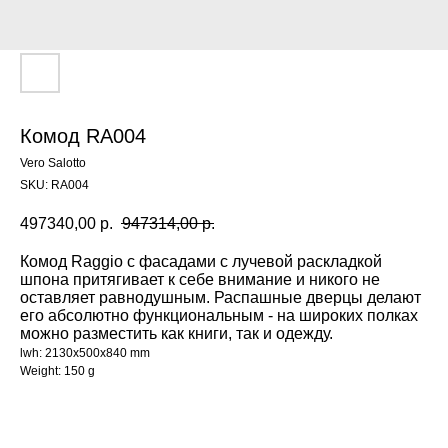
Комод RA004
Vero Salotto
SKU:
RA004
497340,00
р.
947314,00
р.
Комод Raggio с фасадами с лучевой раскладкой
шпона притягивает к себе внимание и никого не
оставляет равнодушным. Распашные дверцы делают
его абсолютно функциональным - на широких полках
можно разместить как книги, так и одежду.
lwh: 2130x500x840 mm
Weight: 150 g